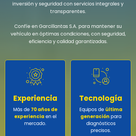
inversión y seguridad con servicios integrales y
transparentes.
Confíe en Garcillantas S.A. para mantener su
vehículo en óptimas condiciones, con seguridad,
eficiencia y calidad garantizadas.
Experiencia
Tecnología
Más de
70 años de
Equipos de
última
experiencia
en el
generación
para
mercado.
diagnósticos
precisos.